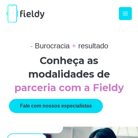
Ir
Main
para
Men
o
conteúdo
-
Burocracia
+
resultado
Conheça as
modalidades de
parceria com a Fieldy
Fale com nossos especialistas